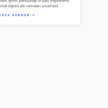
klein, groot, persoonlijk of juist inspirerend.
Vaak blijven die verhalen onverteld.
LEES VERDER