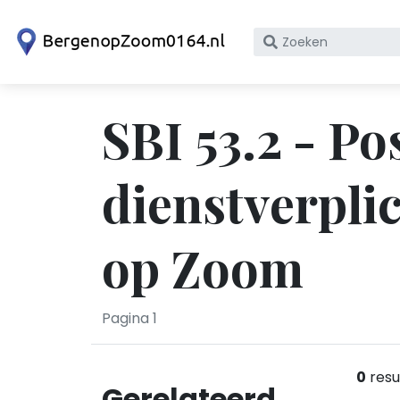
Zoek
op
bedrijfsnaam
of
SBI 53.2 - Po
KvK
nummer
dienstverpli
op Zoom
Pagina 1
0
resu
Gerelateerd