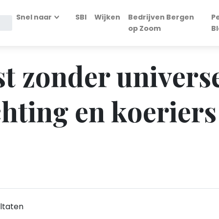
Snel naar
SBI
Wijken
Bedrijven Bergen
P
op Zoom
B
st zonder univers
chting en koeriers
ltaten