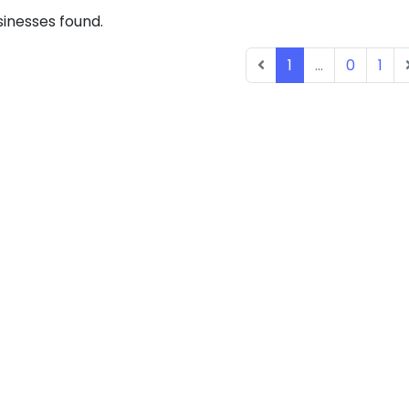
inesses found.
1
...
0
1