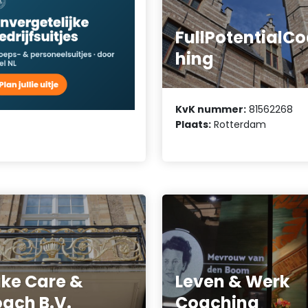
FullPotentialC
hing
KvK nummer:
81562268
Plaats:
Rotterdam
ke Care &
Leven & Werk
ach B.V.
Coaching