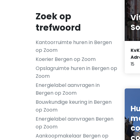
Zoek op
Vi
trefwoord
So
Kantoorruimte huren in Bergen
op Zoom
KvK
Adr
Koerier Bergen op Zoom
15
Opslagruimte huren in Bergen op
Zoom
Energielabel aanvragen in
Bergen op Zoom
Bouwkundige keuring in Bergen
Hu
op Zoom
me
Energielabel aanvragen Bergen
co
op Zoom
Aankoopmakelaar Bergen op
co