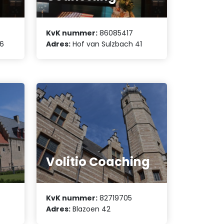
KvK nummer:
86085417
56
Adres:
Hof van Sulzbach 41
Volitio Coaching
KvK nummer:
82719705
Adres:
Blazoen 42