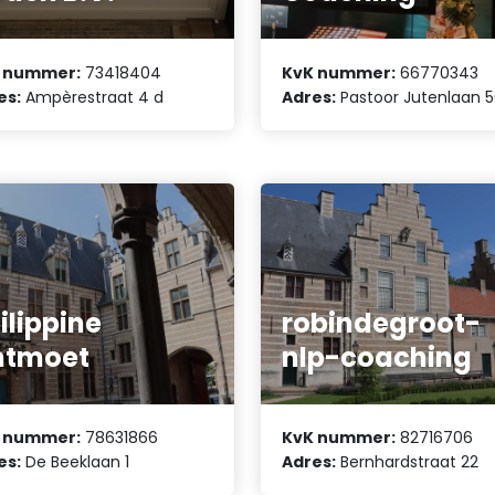
 nummer:
73418404
KvK nummer:
66770343
es:
Ampèrestraat 4 d
Adres:
Pastoor Jutenlaan 
ilippine
robindegroot-
ntmoet
nlp-coaching
 nummer:
78631866
KvK nummer:
82716706
es:
De Beeklaan 1
Adres:
Bernhardstraat 22