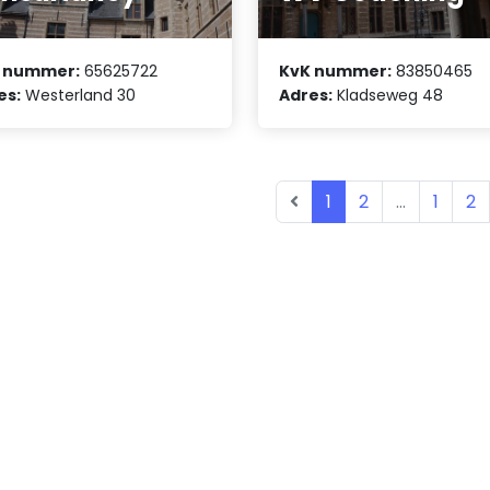
 nummer:
65625722
KvK nummer:
83850465
es:
Westerland 30
Adres:
Kladseweg 48
1
2
...
1
2