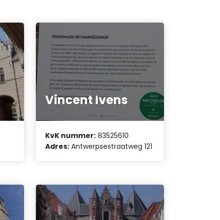
Vincent Ivens
KvK nummer:
83525610
Adres:
Antwerpsestraatweg 121