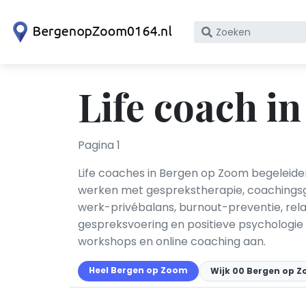
Zoek
op
bedrijfsnaam
of
Life coach i
KvK
nummer
Pagina 1
Life coaches in Bergen op Zoom begeleiden
werken met gesprekstherapie, coachingsge
werk-privébalans, burnout-preventie, rela
gespreksvoering en positieve psychologie 
workshops en online coaching aan.
Heel Bergen op Zoom
Wijk 00 Bergen op 