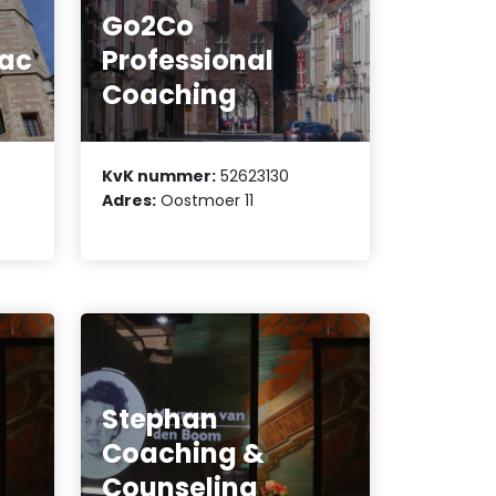
Go2Co
oac
Professional
Coaching
KvK nummer:
52623130
Adres:
Oostmoer 11
Stephan
Coaching &
Counseling