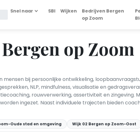
Snel naar
SBI
Wijken
Bedrijven Bergen
P
op Zoom
B
n Bergen op Zoom
 mensen bij persoonlijke ontwikkeling, loopbaanvraagstu
sprekken, NLP, mindfulness, visualisatie en gedragsver
tiecoaching, rouwverwerking, assertiviteit en zingeving.
worden ingezet. Naast individuele trajecten bieden coac
Zoom-Oude stad en omgeving
Wijk 02 Bergen op Zoom-Oost