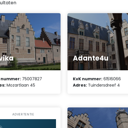
ultaten
vika
Adante4u
 nummer:
75007827
KvK nummer:
61516066
es:
Mozartlaan 45
Adres:
Tuindersdreef 4
ADVERTENTIE