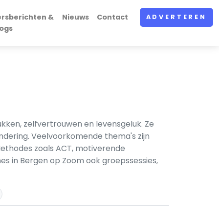
ersberichten &
Nieuws
Contact
ADVERTEREN
logs
kken, zelfvertrouwen en levensgeluk. Ze
andering. Veelvoorkomende thema's zijn
 Methodes zoals ACT, motiverende
hes in Bergen op Zoom ook groepssessies,