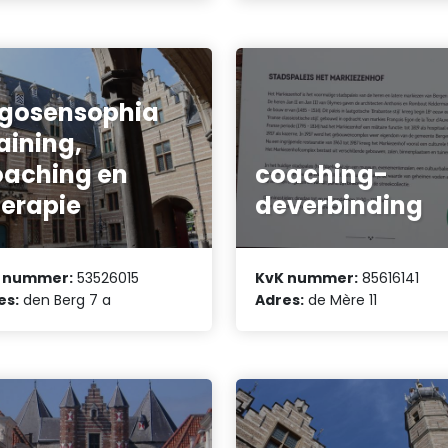
gosensophia
aining,
aching en
coaching-
erapie
deverbinding
 nummer:
53526015
KvK nummer:
85616141
es:
den Berg 7 a
Adres:
de Mère 11