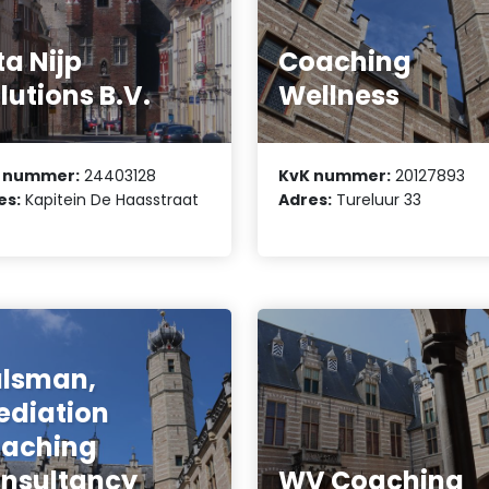
ta Nijp
Coaching
lutions B.V.
Wellness
 nummer:
24403128
KvK nummer:
20127893
es:
Kapitein De Haasstraat
Adres:
Tureluur 33
lsman,
diation
aching
nsultancy
WV Coaching