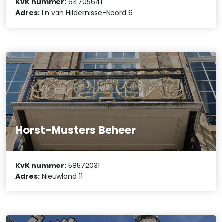
KvK nummer:
64705641
Adres:
Ln van Hildernisse-Noord 6
Horst-Musters Beheer
KvK nummer:
58572031
Adres:
Nieuwland 11