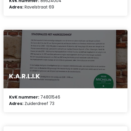
KvK nummer:
85624004
Adres:
Ravelstraat 69
K.A.R.L.I.K
KvK nummer:
74801546
Adres:
Zuiderdreef 73