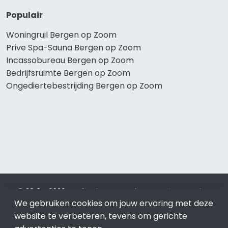
Populair
Woningruil Bergen op Zoom
Prive Spa-Sauna Bergen op Zoom
Incassobureau Bergen op Zoom
Bedrijfsruimte Bergen op Zoom
Ongediertebestrijding Bergen op Zoom
© 2019 - 2026 Realisatie en SEO door
SEO-bureau
Lion
We gebruiken cookies om jouw ervaring met deze
Internet. Betaal alleen voor bewezen resultaten?
SEO
optimalisatie No Cure No Pay
.
Bergen op Zoom
is onderdeel
website te verbeteren, tevens om gerichte
van Lion Internet.