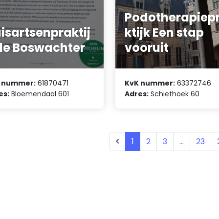
Podotherapiep
isartsenpraktij
ktijk Een stap
de Boswachter
vooruit
 nummer:
61870471
KvK nummer:
63372746
es:
Bloemendaal 601
Adres:
Schiethoek 60
1
2
3
...
23