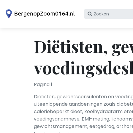
Zoek
op
bedrijfsnaam
of
Diëtisten, g
KvK
nummer
voedingsdes
Pagina 1
Diëtisten, gewichtsconsulenten en voeding
uiteenlopende aandoeningen zoals diabetes
caloriebeperkt dieet, koolhydraatarm et
voedingsanamnese, BMI-meting, lichaamssam
gewichtsmanagement, eetgedrag, orthorex