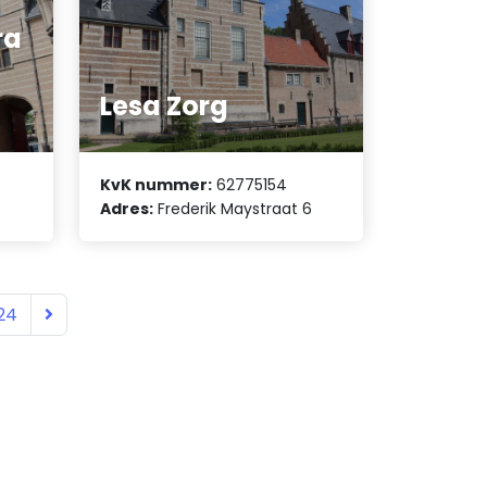
ra
Lesa Zorg
KvK nummer:
62775154
Adres:
Frederik Maystraat 6
24