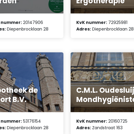
rden
Ergotherapie
 nummer:
20147906
KvK nummer:
72925981
es:
Diepenbrocklaan 28
Adres:
Diepenbrocklaan 28
otheek de
C.M.L. Oudeslui
ort B.V.
Mondhygiënist
 nummer:
53176154
KvK nummer:
20160725
es:
Diepenbrocklaan 28
Adres:
Zandstraat 163