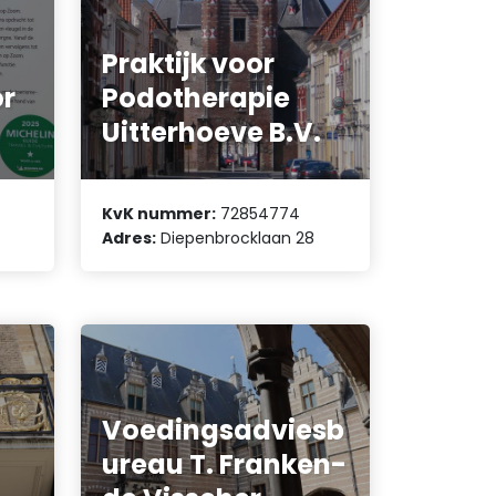
Praktijk voor
r
Podotherapie
Uitterhoeve B.V.
KvK nummer:
72854774
Adres:
Diepenbrocklaan 28
Voedingsadviesb
ureau T. Franken-