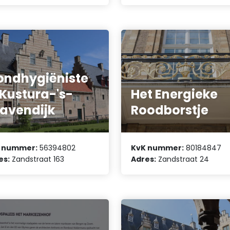
ndhygiëniste
 Kustura-'s-
Het Energieke
avendijk
Roodborstje
 nummer:
56394802
KvK nummer:
80184847
es:
Zandstraat 163
Adres:
Zandstraat 24