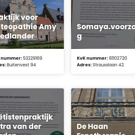
aktijk voor
teopathie Amy
Somaya.voorzo
iedlander
g
 nummer:
53229169
KvK nummer:
81102720
es:
Buitenvest 94
Adres:
Strausslaan 42
ëtistenpraktijk
tra van der
De Haan