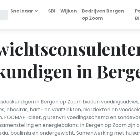
Snel naar
SBI
Wijken
Bedrijven Bergen
P
op Zoom
B
ewichtsconsulente
kundigen in Berg
sdeskundigen in Bergen op Zoom bieden voedingsadvies, di
, obesitas, hart- en vaatziekten, nierziekten en voedse
en, FODMAP-dieet, glutenvrij voedingsschema en sondev
enstelling en energiebalans. In Bergen op Zoom zijn ook
ia, boulimia en ondergewicht. Samenwerking met huisar