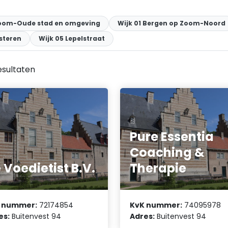
Zoom-Oude stad en omgeving
Wijk 01 Bergen op Zoom-Noord
steren
Wijk 05 Lepelstraat
esultaten
Pure Essentia
Coaching &
 Voedietist B.V.
Therapie
 nummer:
72174854
KvK nummer:
74095978
es:
Buitenvest 94
Adres:
Buitenvest 94