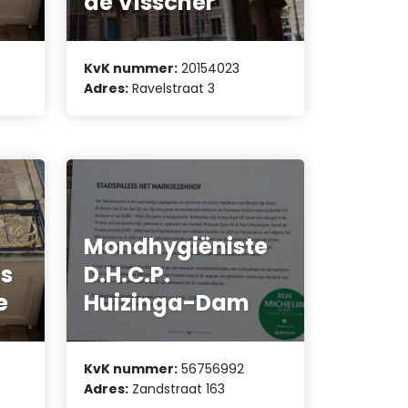
de Visscher
KvK nummer:
20154023
Adres:
Ravelstraat 3
Mondhygiëniste
js
D.H.C.P.
e
Huizinga-Dam
KvK nummer:
56756992
Adres:
Zandstraat 163