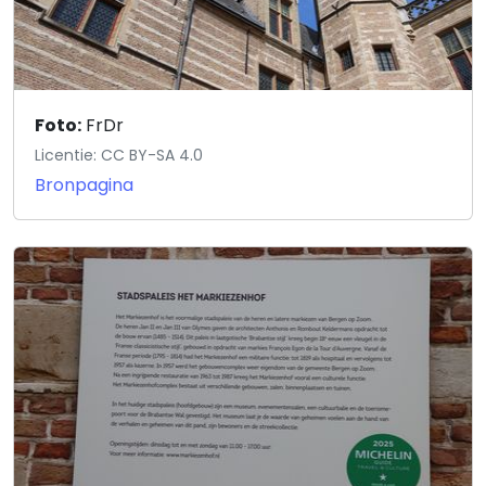
Foto:
FrDr
Licentie: CC BY-SA 4.0
Bronpagina