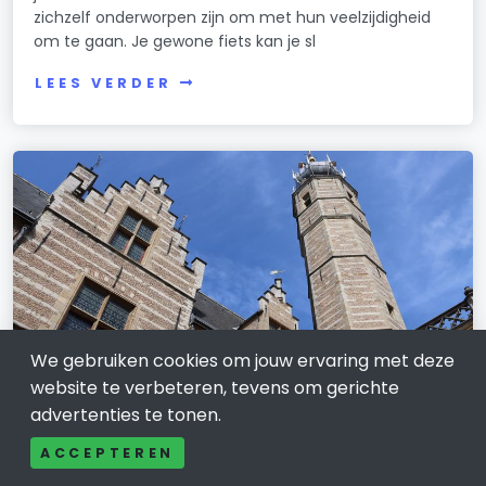
zichzelf onderworpen zijn om met hun veelzijdigheid
om te gaan. Je gewone fiets kan je sl
LEES VERDER
We gebruiken cookies om jouw ervaring met deze
website te verbeteren, tevens om gerichte
advertenties te tonen.
Wat je beter niet kunt zeggen tegen
ACCEPTEREN
een rouwend persoon