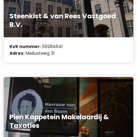
Steenkist & van Rees Vastgoed
B.V.
KvK nummer:
59284641
Adres:
Meilustweg 31
Pien Kappetein Makelaardij &
Taxaties