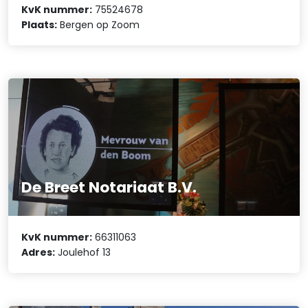
KvK nummer:
75524678
Plaats:
Bergen op Zoom
De Breet Notariaat B.V.
KvK nummer:
66311063
Adres:
Joulehof 13