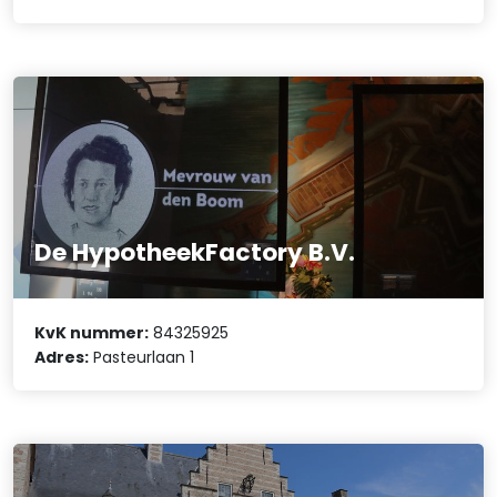
De HypotheekFactory B.V.
KvK nummer:
84325925
Adres:
Pasteurlaan 1