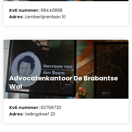
KvK nummer:
68440898
Adres:
Lambertijnenlaan 51
Advocatenkantoor De Brabantse
Wal
KvK nummer:
63768720
Adres:
Veilingdreef 23