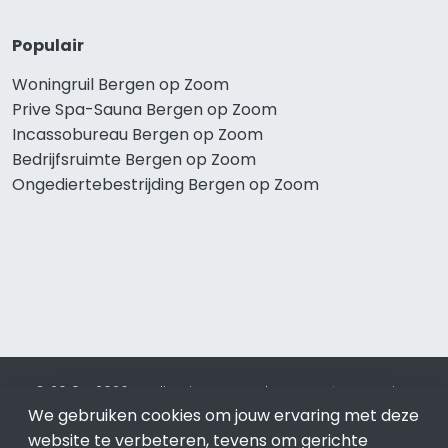
Populair
Woningruil Bergen op Zoom
Prive Spa-Sauna Bergen op Zoom
Incassobureau Bergen op Zoom
Bedrijfsruimte Bergen op Zoom
Ongediertebestrijding Bergen op Zoom
© 2019 - 2026 Realisatie en SEO door
SEO-bureau
Lion
We gebruiken cookies om jouw ervaring met deze
Internet. Betaal alleen voor bewezen resultaten?
SEO
optimalisatie No Cure No Pay
.
Bergen op Zoom
is onderdeel
website te verbeteren, tevens om gerichte