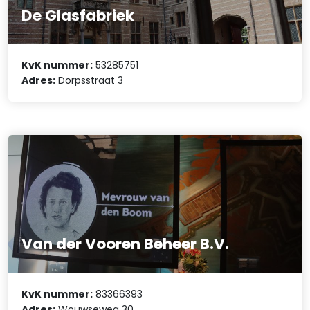
De Glasfabriek
KvK nummer:
53285751
Adres:
Dorpsstraat 3
Van der Vooren Beheer B.V.
KvK nummer:
83366393
Adres:
Wouwseweg 30