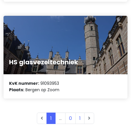
HS glasvezeltechniek
KvK nummer:
91093953
Plaats:
Bergen op Zoom
1
...
0
1