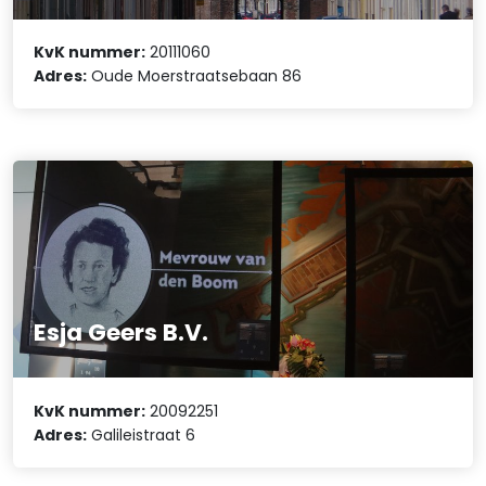
KvK nummer:
20111060
Adres:
Oude Moerstraatsebaan 86
Esja Geers B.V.
KvK nummer:
20092251
Adres:
Galileistraat 6