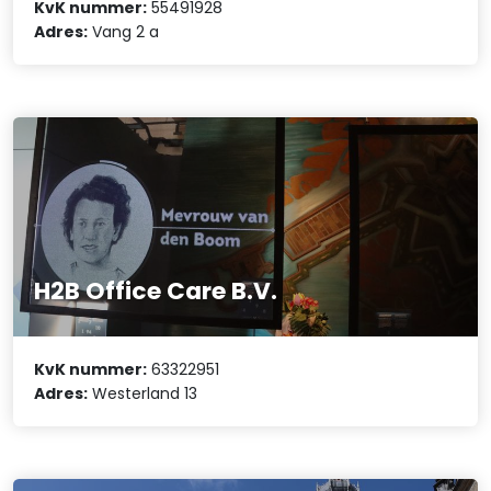
KvK nummer:
55491928
Adres:
Vang 2 a
H2B Office Care B.V.
KvK nummer:
63322951
Adres:
Westerland 13