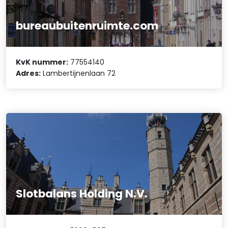
bureaubuitenruimte.com
KvK nummer:
77554140
Adres:
Lambertijnenlaan 72
Slotbalans Holding N.V.