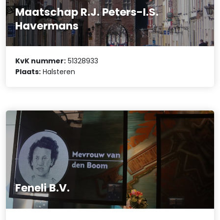
Maatschap R.J. Peters-I.S.
Havermans
KvK nummer:
51328933
Plaats:
Halsteren
Feneli B.V.