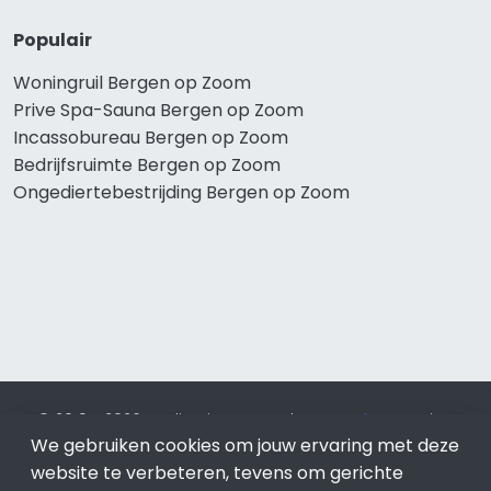
Populair
Woningruil Bergen op Zoom
Prive Spa-Sauna Bergen op Zoom
Incassobureau Bergen op Zoom
Bedrijfsruimte Bergen op Zoom
Ongediertebestrijding Bergen op Zoom
© 2019 - 2026 Realisatie en SEO door
SEO-bureau
Lion
We gebruiken cookies om jouw ervaring met deze
Internet. Betaal alleen voor bewezen resultaten?
SEO
optimalisatie No Cure No Pay
.
Bergen op Zoom
is onderdeel
website te verbeteren, tevens om gerichte