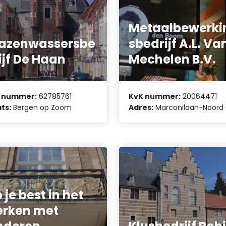
Metaalbewerki
azenwassersbe
sbedrijf A.L. Va
ijf De Haan
Mechelen B.V.
 nummer:
62785761
KvK nummer:
20064471
ts:
Bergen op Zoom
Adres:
Marconilaan-Noord
 je best in het
rken met