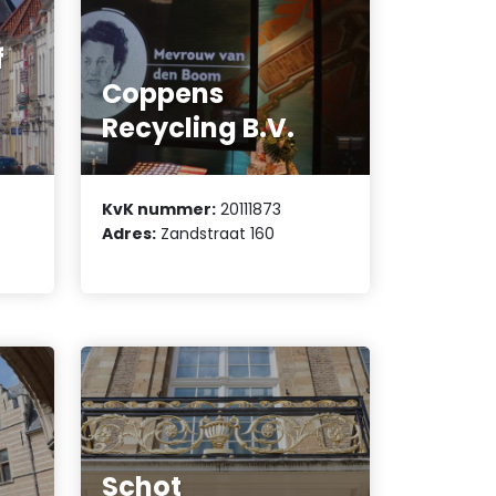
f
Coppens
Recycling B.V.
KvK nummer:
20111873
Adres:
Zandstraat 160
Schot