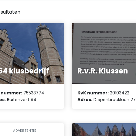
sultaten
64 klusbedrijf
R.v.R. Klussen
 nummer:
75533774
KvK nummer:
20103422
es:
Buitenvest 94
Adres:
Diepenbrocklaan 27
ADVERTENTIE