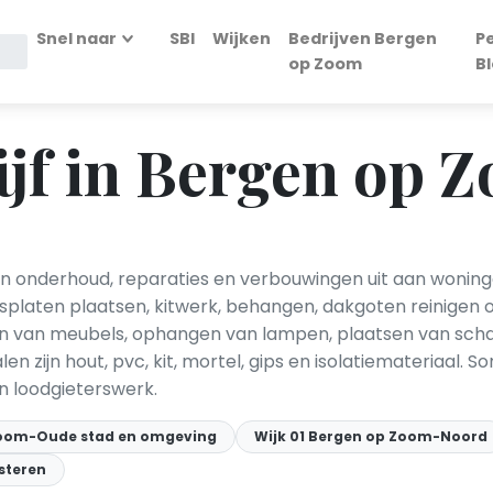
Snel naar
SBI
Wijken
Bedrijven Bergen
P
op Zoom
B
jf in Bergen op 
n onderhoud, reparaties en verbouwingen uit aan woning
psplaten plaatsen, kitwerk, behangen, dakgoten reinigen 
van meubels, ophangen van lampen, plaatsen van schap
en zijn hout, pvc, kit, mortel, gips en isolatiemateriaa
 loodgieterswerk.
Zoom-Oude stad en omgeving
Wijk 01 Bergen op Zoom-Noord
steren