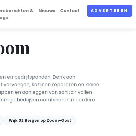
ersberichten &
Nieuws
Contact
ADVERTEREN
logs
Zoom
en en bedrijfspanden. Denk aan
of vervangen, kozijnen repareren en kleine
pen en aanleggen van sanitair vallen
l. Sommige bedrijven combineren meerdere
Wijk 02 Bergen op Zoom-Oost