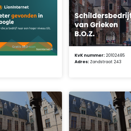
Schildersbedrij
van Grieken
B.O.Z.
KvK nummer:
20102485
Adres:
Zandstraat 243