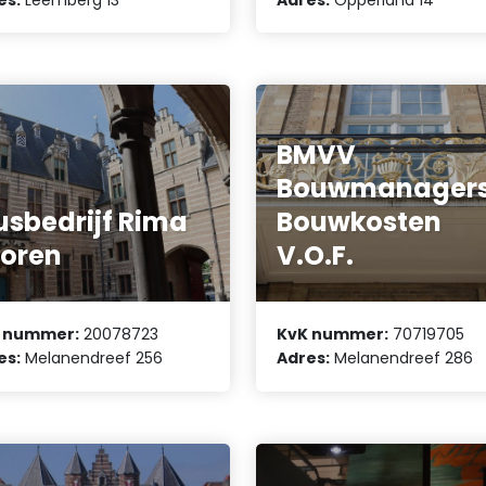
BMVV
Bouwmanager
usbedrijf Rima
Bouwkosten
oren
V.O.F.
 nummer:
20078723
KvK nummer:
70719705
es:
Melanendreef 256
Adres:
Melanendreef 286