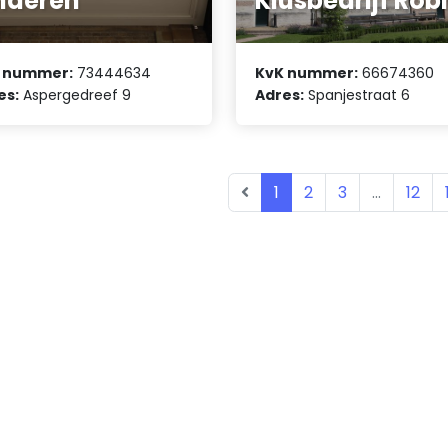
nderen
Klusbedrijf Rob
 nummer:
73444634
KvK nummer:
66674360
es:
Aspergedreef 9
Adres:
Spanjestraat 6
1
2
3
...
12