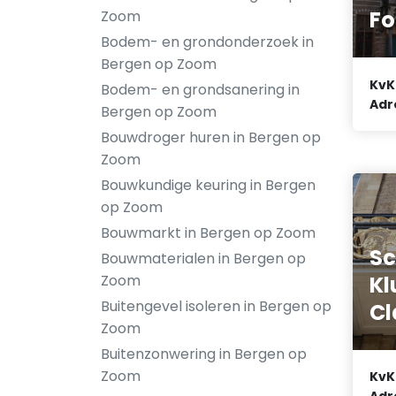
Fo
Zoom
Bodem- en grondonderzoek in
Bergen op Zoom
KvK
Bodem- en grondsanering in
Adr
Bergen op Zoom
Bouwdroger huren in Bergen op
Zoom
Bouwkundige keuring in Bergen
op Zoom
Bouwmarkt in Bergen op Zoom
Sc
Bouwmaterialen in Bergen op
Kl
Zoom
Buitengevel isoleren in Bergen op
Cl
Zoom
Buitenzonwering in Bergen op
Zoom
KvK
Adr