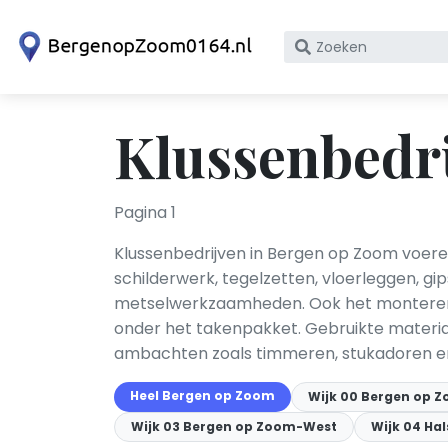
Zoek
op
bedrijfsnaam
of
Klussenbedri
KvK
nummer
Pagina 1
Klussenbedrijven in Bergen op Zoom voere
schilderwerk, tegelzetten, vloerleggen, gi
metselwerkzaamheden. Ook het monteren 
onder het takenpakket. Gebruikte material
ambachten zoals timmeren, stukadoren en
Heel Bergen op Zoom
Wijk 00 Bergen op 
Wijk 03 Bergen op Zoom-West
Wijk 04 Hal