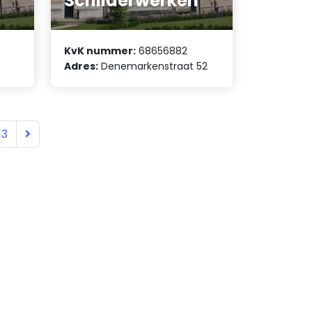
i
Schilderwerken
KvK nummer:
68656882
Adres:
Denemarkenstraat 52
13