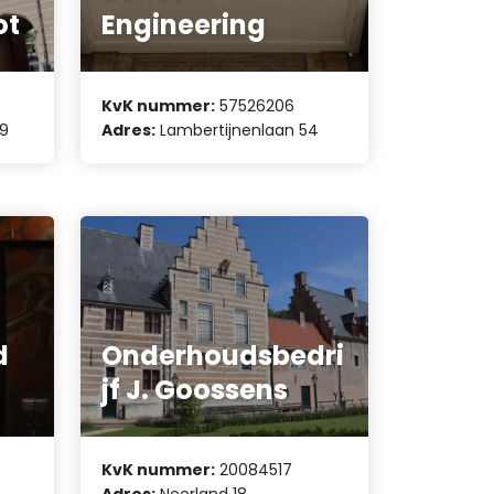
ot
Engineering
KvK nummer:
57526206
09
Adres:
Lambertijnenlaan 54
d
Onderhoudsbedri
jf J. Goossens
KvK nummer:
20084517
Adres:
Neerland 18