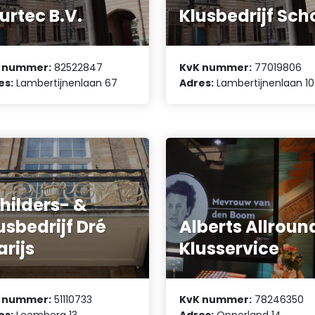
urtec B.V.
Klusbedrijf Sch
 nummer:
82522847
KvK nummer:
77019806
es:
Lambertijnenlaan 67
Adres:
Lambertijnenlaan 1
hilders- &
usbedrijf Dré
Alberts Allroun
arijs
Klusservice
 nummer:
51110733
KvK nummer:
78246350
es:
Leemberg 13
Adres:
Opperland 14