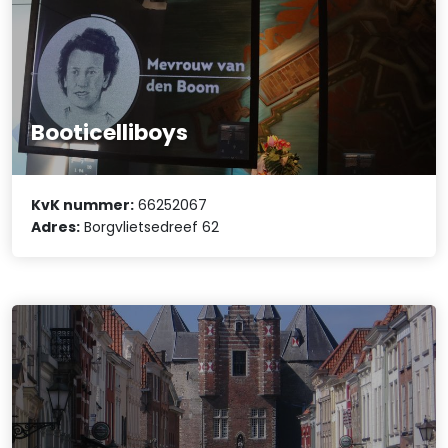
Booticelliboys
KvK nummer:
66252067
Adres:
Borgvlietsedreef 62