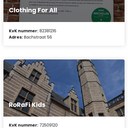
Clothing For All
KvK nummer:
82381216
Adres:
Bachstraat 56
RoRaFi Kids
KvK nummer:
72509120