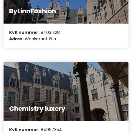
ByLinnFashion
KvK nummer:
84031328
Adres:
Waalstraat 15 a
Chemistry luxery
KvK nummer:
84997354