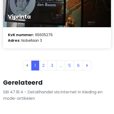
Viprinta
KvK nummer:
65605276
Adres:
Nobellaan 3
1
2
3
...
5
6
Gerelateerd
SBI 47.91.4 - Detailhandel via internet in kleding en
mode-artikelen