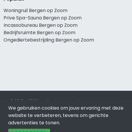
Woningruil Bergen op Zoom
Prive Spa-Sauna Bergen op Zoom
Incassobureau Bergen op Zoom
Bedrijfsruimte Bergen op Zoom
Ongediertebestrijding Bergen op Zoom
© 2019 - 2026 Realisatie en SEO door
SEO-bureau
Lion
Internet. Betaal alleen voor bewezen resultaten?
SEO
We gebruiken cookies om jouw ervaring met deze
optimalisatie No Cure No Pay
.
Bergen op Zoom
is onderdeel
website te verbeteren, tevens om gerichte
van Lion Internet.
advertenties te tonen.
Beeldcredits