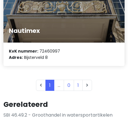
Nautimex
KvK nummer:
72460997
Adres:
Bijsterveld 8
1
...
0
1
Gerelateerd
SBI 46.49.2 - Groothandel in watersportartikelen