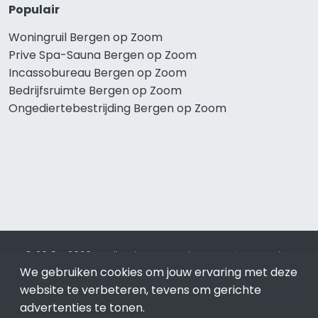
Populair
Woningruil Bergen op Zoom
Prive Spa-Sauna Bergen op Zoom
Incassobureau Bergen op Zoom
Bedrijfsruimte Bergen op Zoom
Ongediertebestrijding Bergen op Zoom
© 2019 - 2026 Realisatie en SEO door
SEO-bureau
Lion
Internet. Betaal alleen voor bewezen resultaten?
SEO
We gebruiken cookies om jouw ervaring met deze
optimalisatie No Cure No Pay
.
Bergen op Zoom
is onderdeel
website te verbeteren, tevens om gerichte
van Lion Internet.
advertenties te tonen.