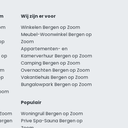
om
Wij zijn er voor
oom
Winkelen Bergen op Zoom
Meubel-Woonwinkel Bergen op
op
Zoom
Appartementen- en
 op
Kamerverhuur Bergen op Zoom
Camping Bergen op Zoom
om
Overnachten Bergen op Zoom
op
Vakantiehuis Bergen op Zoom
Bungalowpark Bergen op Zoom
Zoom
Populair
 Zoom
Woningruil Bergen op Zoom
ergen
Prive Spa-Sauna Bergen op
Zoom