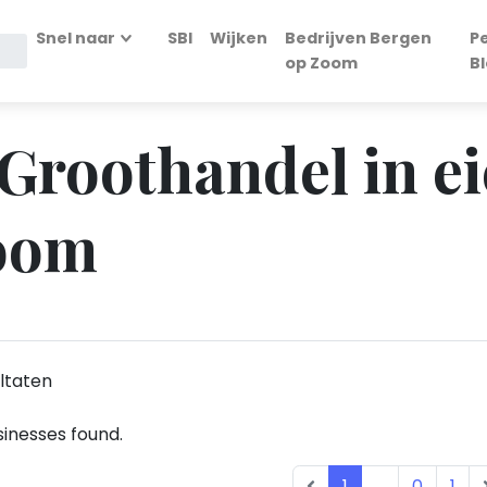
Snel naar
SBI
Wijken
Bedrijven Bergen
P
op Zoom
B
 Groothandel in ei
oom
ltaten
inesses found.
1
...
0
1