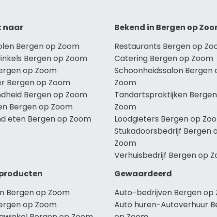
t naar
Bekend in Bergen op Zo
holen Bergen op Zoom
Restaurants Bergen op Z
winkels Bergen op Zoom
Catering Bergen op Zoom
Bergen op Zoom
Schoonheidssalon Bergen 
r Bergen op Zoom
Zoom
dheid Bergen op Zoom
Tandartspraktijken Bergen
len Bergen op Zoom
Zoom
d eten Bergen op Zoom
Loodgieters Bergen op Zo
Stukadoorsbedrijf Bergen 
Zoom
Verhuisbedrijf Bergen op 
producten
Gewaardeerd
n Bergen op Zoom
Auto-bedrijven Bergen op
ergen op Zoom
Auto huren-Autoverhuur B
ngwinkel Bergen op Zoom
op Zoom