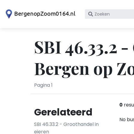
Zoek
op
bedrijfsnaam
of
SBI 46.33.2 -
KvK
nummer
Bergen op Z
Pagina 1
0
resu
Gerelateerd
No bus
SBI 46.33.2 - Groothandel in
eieren