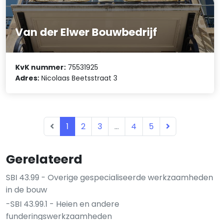
Van der Elwer Bouwbedrijf
KvK nummer:
75531925
Adres:
Nicolaas Beetsstraat 3
1
2
3
...
4
5
Gerelateerd
SBI 43.99 - Overige gespecialiseerde werkzaamheden
in de bouw
-SBI 43.99.1 - Heien en andere
funderingswerkzaamheden