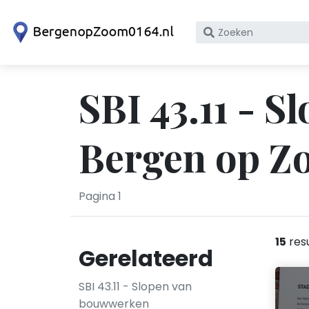
Zoek
op
bedrijfsnaam
of
SBI 43.11 - 
KvK
nummer
Bergen op Z
Pagina 1
15
res
Gerelateerd
SBI 43.11 - Slopen van
bouwwerken