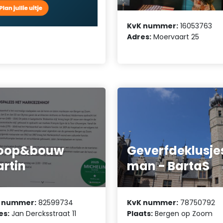
KvK nummer:
16053763
Adres:
Moervaart 25
loop&bouw
Geverfdeklusje
rtin
man - BartaS
 nummer:
82599734
KvK nummer:
78750792
es:
Jan Dercksstraat 11
Plaats:
Bergen op Zoom