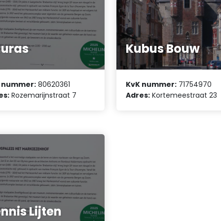
uras
Kubus Bouw
 nummer:
80620361
KvK nummer:
71754970
es:
Rozemarijnstraat 7
Adres:
Kortemeestraat 23
nnis Lijten