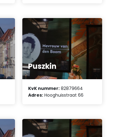
Puszkin
KvK nummer:
82879664
7
Adres:
Hooghuisstraat 66