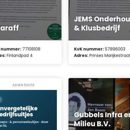
JEMS Onderho
araff
& Klusbedrijf
 nummer:
77108108
KvK nummer:
57896003
es:
Finlandpad 4
Adres:
Prinses Marijkestraa
ADVERTENTIE
Gubbels Infra e
Milieu B.V.