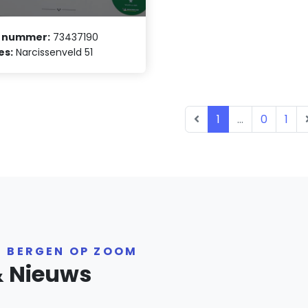
 nummer:
73437190
es:
Narcissenveld 51
1
...
0
1
R BERGEN OP ZOOM
& Nieuws