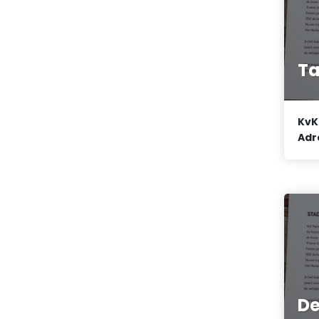
Ta
KvK
Adr
De