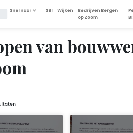
Snel naar
SBI
Wijken
Bedrijven Bergen
P
op Zoom
B
Slopen van bouwwe
oom
ultaten