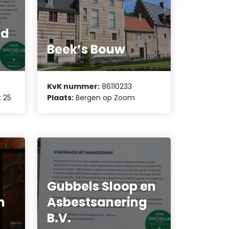
ud
Beek’s Bouw
KvK nummer:
86110233
t 25
Plaats:
Bergen op Zoom
Gubbels Sloop en
n
Asbestsanering
B.V.