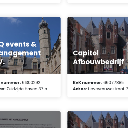
Q events &
anagement
Capitol
V.
Afbouwbedrijf
 nummer:
61300292
KvK nummer:
66077885
es:
Zuidzijde Haven 37 a
Adres:
Lievevrouwestraat 