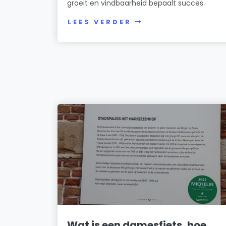
groeit en vindbaarheid bepaalt succes.
LEES VERDER
Wat is een damesfiets, hoe