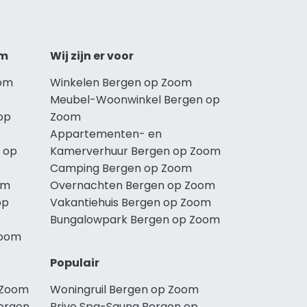
om
Wij zijn er voor
oom
Winkelen Bergen op Zoom
Meubel-Woonwinkel Bergen op
op
Zoom
Appartementen- en
 op
Kamerverhuur Bergen op Zoom
Camping Bergen op Zoom
om
Overnachten Bergen op Zoom
op
Vakantiehuis Bergen op Zoom
Bungalowpark Bergen op Zoom
Zoom
Populair
 Zoom
Woningruil Bergen op Zoom
ergen
Prive Spa-Sauna Bergen op