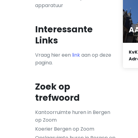
apparatuur
Interessante
AA
Links
KvK
Vraag hier een
link
aan op deze
Adr
pagina.
Zoek op
trefwoord
Kantoorruimte huren in Bergen
op Zoom
Koerier Bergen op Zoom
Opslagruimte huren in Bergen op