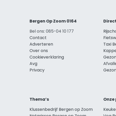
Bergen Op Zoom 0164
Direc
Bel ons: 085-04 10 177
Rijsc
Contact
Fiets
Adverteren
Taxi 
Over ons
Kappe
Cookieverklaring
Gezon
Avg
Afval
Privacy
Gezon
Thema’s
Onze 
Klussenbedrijf Bergen op Zoom
Keuke
Notarissen Bergen op Zoom
Vca B