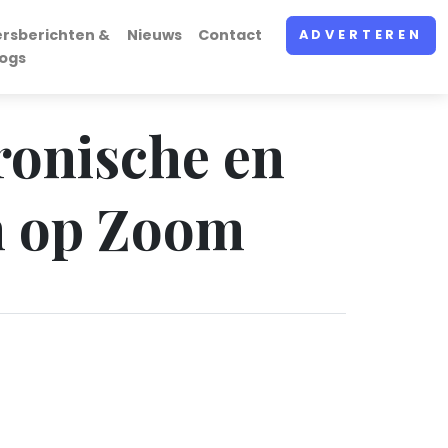
ersberichten &
Nieuws
Contact
ADVERTEREN
logs
tronische en
n op Zoom