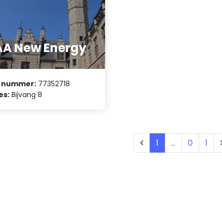
A New Energy
 nummer:
77352718
es:
Bijvang 8
1
...
0
1