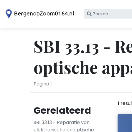
Zoek
op
bedrijfsnaam
of
SBI 33.13 - R
KvK
nummer
optische app
Pagina 1
1
resul
Gerelateerd
SBI 33.13 - Reparatie van
elektronische en optische