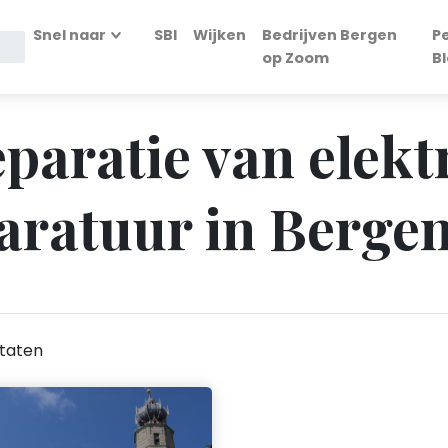
Snel naar
SBI
Wijken
Bedrijven Bergen
P
op Zoom
B
eparatie van elek
aratuur in Berge
taten