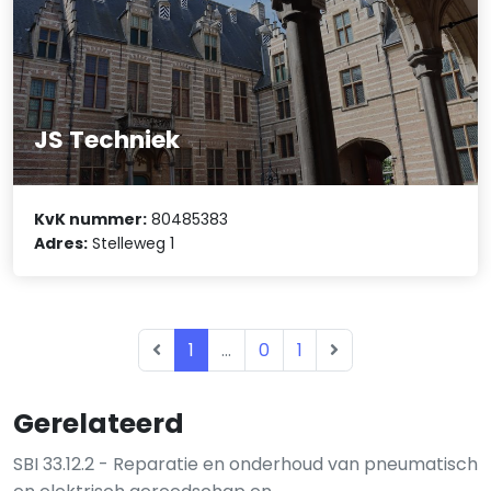
JS Techniek
KvK nummer:
80485383
Adres:
Stelleweg 1
1
...
0
1
Gerelateerd
SBI 33.12.2 - Reparatie en onderhoud van pneumatisch