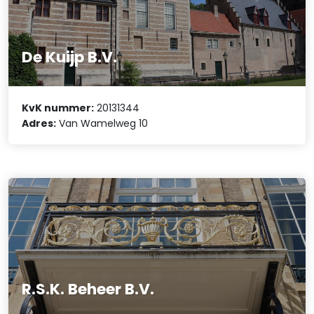
De Kuijp B.V.
KvK nummer:
20131344
Adres:
Van Wamelweg 10
R.S.K. Beheer B.V.