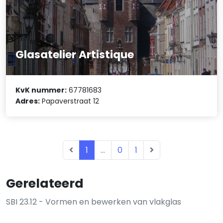
Glasatelier Artistique
KvK nummer:
67781683
Adres:
Papaverstraat 12
1
...
0
1
Gerelateerd
SBI 23.12 - Vormen en bewerken van vlakglas