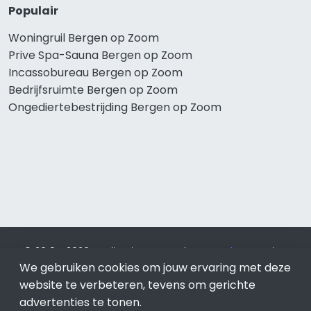
Populair
Woningruil Bergen op Zoom
Prive Spa-Sauna Bergen op Zoom
Incassobureau Bergen op Zoom
Bedrijfsruimte Bergen op Zoom
Ongediertebestrijding Bergen op Zoom
© 2019 - 2026 Realisatie en SEO door
SEO-bureau
Lion
Internet. Betaal alleen voor bewezen resultaten?
SEO
We gebruiken cookies om jouw ervaring met deze
optimalisatie No Cure No Pay
.
Bergen op Zoom
is onderdeel
website te verbeteren, tevens om gerichte
van Lion Internet.
advertenties te tonen.