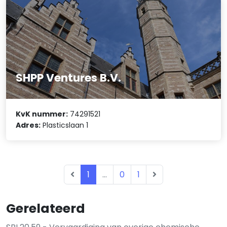
SHPP Ventures B.V.
KvK nummer:
74291521
Adres:
Plasticslaan 1
1
...
0
1
Gerelateerd