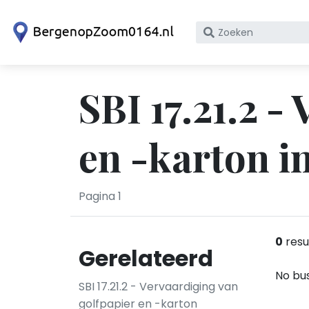
Zoek
op
bedrijfsnaam
of
SBI 17.21.2 -
KvK
nummer
en -karton i
Pagina 1
0
resu
Gerelateerd
No bus
SBI 17.21.2 - Vervaardiging van
golfpapier en -karton