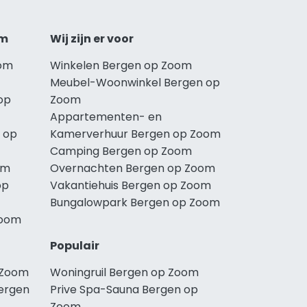
om
Wij zijn er voor
oom
Winkelen Bergen op Zoom
Meubel-Woonwinkel Bergen op
op
Zoom
Appartementen- en
 op
Kamerverhuur Bergen op Zoom
Camping Bergen op Zoom
om
Overnachten Bergen op Zoom
op
Vakantiehuis Bergen op Zoom
Bungalowpark Bergen op Zoom
Zoom
Populair
 Zoom
Woningruil Bergen op Zoom
ergen
Prive Spa-Sauna Bergen op
Zoom