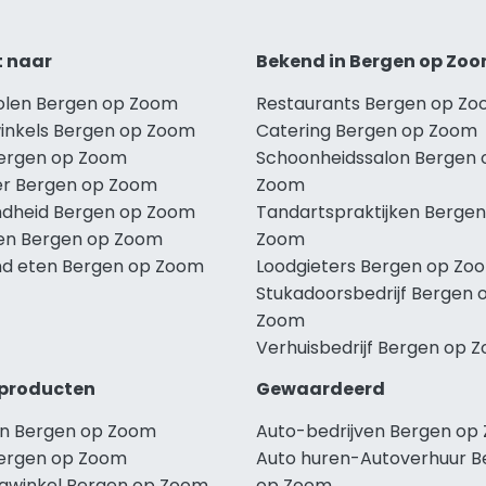
t naar
Bekend in Bergen op Zo
holen Bergen op Zoom
Restaurants Bergen op Z
winkels Bergen op Zoom
Catering Bergen op Zoom
Bergen op Zoom
Schoonheidssalon Bergen 
r Bergen op Zoom
Zoom
dheid Bergen op Zoom
Tandartspraktijken Bergen
len Bergen op Zoom
Zoom
d eten Bergen op Zoom
Loodgieters Bergen op Zo
Stukadoorsbedrijf Bergen 
Zoom
Verhuisbedrijf Bergen op 
producten
Gewaardeerd
n Bergen op Zoom
Auto-bedrijven Bergen op
ergen op Zoom
Auto huren-Autoverhuur B
ngwinkel Bergen op Zoom
op Zoom