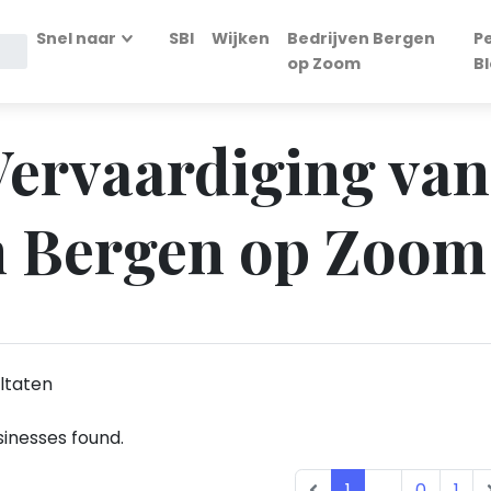
Snel naar
SBI
Wijken
Bedrijven Bergen
P
op Zoom
B
 Vervaardiging van
n Bergen op Zoom
ltaten
inesses found.
1
...
0
1