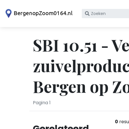
Zoek
op
bedrijfsnaam
of
SBI 10.51 - 
KvK
nummer
zuivelproduc
Bergen op Z
Pagina 1
0
resu
Gerelateerd