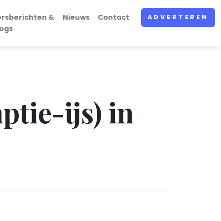
ersberichten &
Nieuws
Contact
ADVERTEREN
logs
tie-ijs) in