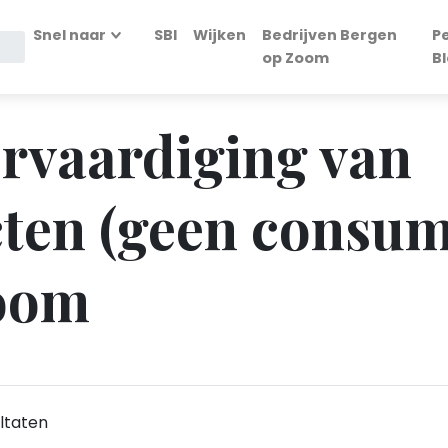
Snel naar
SBI
Wijken
Bedrijven Bergen
P
op Zoom
B
Vervaardiging van
ten (geen consump
oom
ltaten