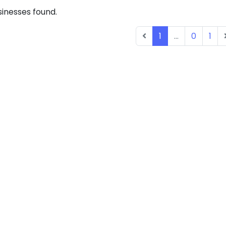
inesses found.
1
...
0
1