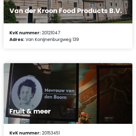
Van der Kroon Food Products B.V.
KvK nummer:
20121047
Adres:
Van Konijnenburgweg 139
Fruit & meer
KvK nummer:
20153451