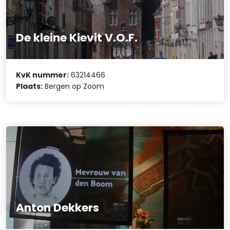
De kleine Kievit V.O.F.
KvK nummer:
63214466
Plaats:
Bergen op Zoom
Anton Dekkers