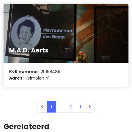
M.A.D. Aerts
KvK nummer:
20168489
Adres:
Heimolen 41
1
...
0
1
Gerelateerd