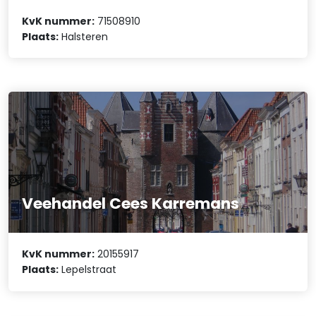
KvK nummer:
71508910
Plaats:
Halsteren
Veehandel Cees Karremans
KvK nummer:
20155917
Plaats:
Lepelstraat