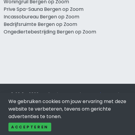
Woningruil Bergen op Zoom
Prive Spa-Sauna Bergen op Zoom
Incassobureau Bergen op Zoom
Bedrijfsruimte Bergen op Zoom
Ongediertebestrijding Bergen op Zoom
© 2019 - 2026 Realisatie en SEO door
SEO-bureau
Lion
We gebruiken cookies om jouw ervaring met deze
Internet. Betaal alleen voor bewezen resultaten?
SEO
optimalisatie No Cure No Pay
.
Bergen op Zoom
is onderdeel
website te verbeteren, tevens om gerichte
van Lion Internet.
advertenties te tonen.
Beeldcredits
ACCEPTEREN