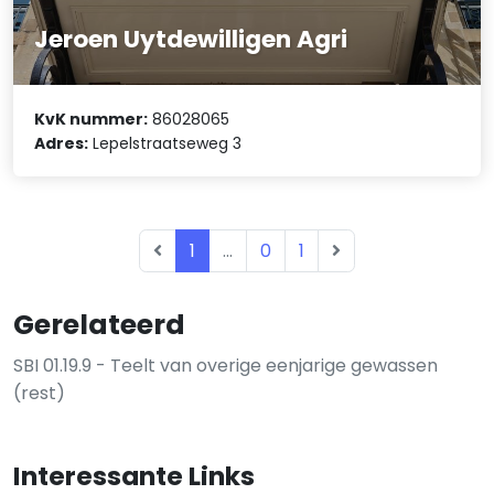
Jeroen Uytdewilligen Agri
KvK nummer:
86028065
Adres:
Lepelstraatseweg 3
1
...
0
1
Gerelateerd
SBI 01.19.9 - Teelt van overige eenjarige gewassen
(rest)
Interessante Links