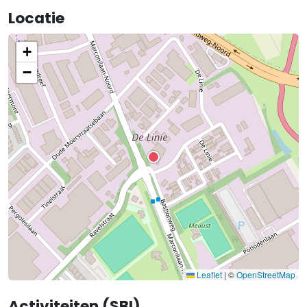
Locatie
+
−
Leaflet
|
©
OpenStreetMap
Activiteiten (SBI)