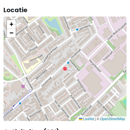
Locatie
+
−
Leaflet
|
©
OpenStreetMap