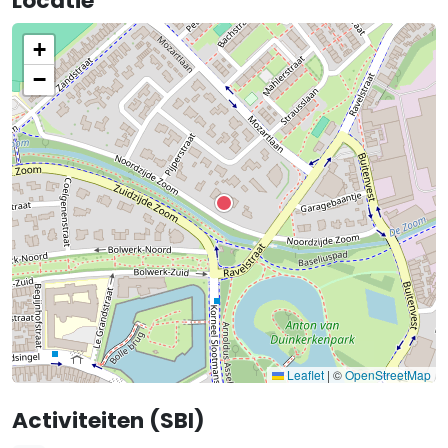
Locatie
+
−
Leaflet
|
©
OpenStreetMap
Activiteiten (SBI)