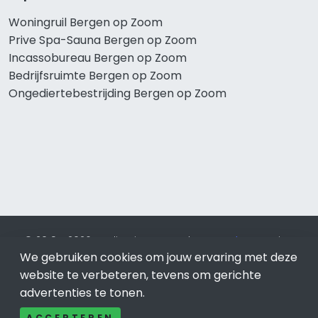
Woningruil Bergen op Zoom
Prive Spa-Sauna Bergen op Zoom
Incassobureau Bergen op Zoom
Bedrijfsruimte Bergen op Zoom
Ongediertebestrijding Bergen op Zoom
© 2019 - 2026 Realisatie en SEO door
SEO-bureau
Lion
Internet. Betaal alleen voor bewezen resultaten?
SEO
We gebruiken cookies om jouw ervaring met deze
optimalisatie No Cure No Pay
.
Bergen op Zoom
is onderdeel
website te verbeteren, tevens om gerichte
van Lion Internet.
advertenties te tonen.
Beeldcredits
ACCEPTEREN