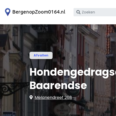
Zoek
op
bedrijfsnaam
of
KvK
nummer
Afvallen
Hondengedrags
Baarendse
Melanendreef 268