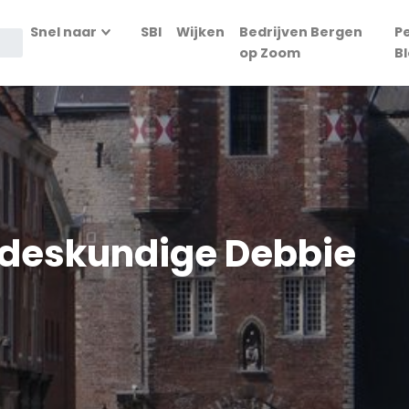
Snel naar
SBI
Wijken
Bedrijven Bergen
P
op Zoom
B
deskundige Debbie