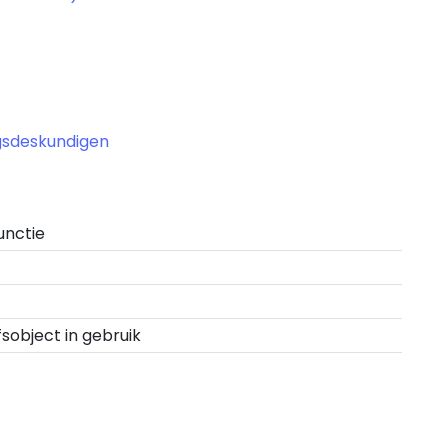
ngsdeskundigen
unctie
fsobject in gebruik