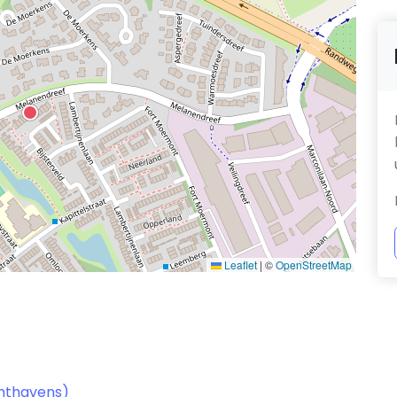
Leaflet
|
©
OpenStreetMap
chthavens)