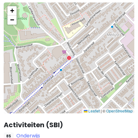
+
−
Leaflet
|
©
OpenStreetMap
Activiteiten (SBI)
Onderwijs
85