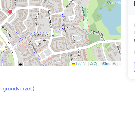
Leaflet
|
©
OpenStreetMap
 grondverzet)