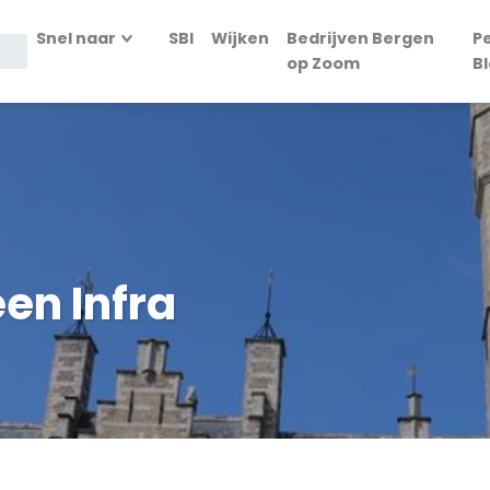
Snel naar
SBI
Wijken
Bedrijven Bergen
P
op Zoom
B
en Infra