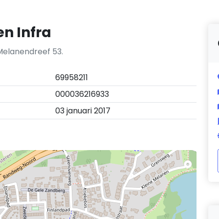
n Infra
 Melanendreef 53.
69958211
000036216933
03 januari 2017