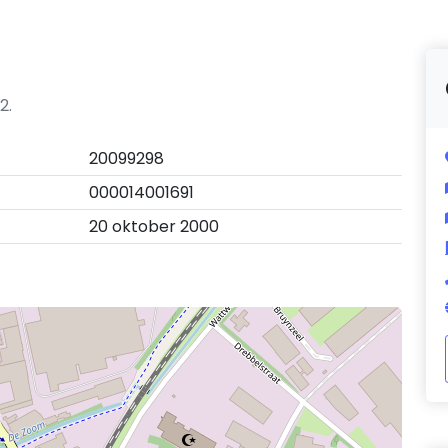
2.
20099298
000014001691
20 oktober 2000