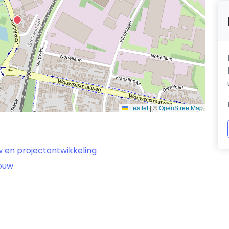
Leaflet
|
©
OpenStreetMap
w en projectontwikkeling
bouw