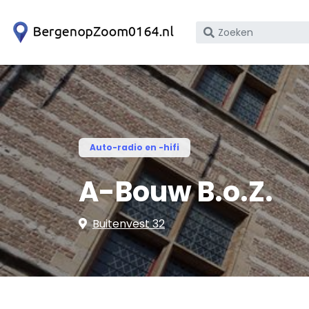
Zoek
op
bedrijfsnaam
of
KvK
nummer
Auto-radio en -hifi
A-Bouw B.o.Z.
Buitenvest 32