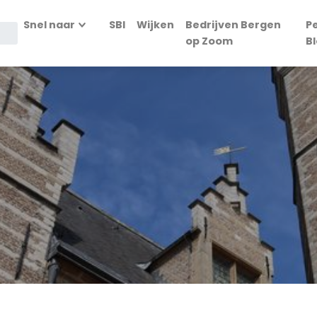
Snel naar
SBI
Wijken
Bedrijven Bergen
P
op Zoom
B